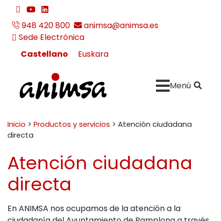
Ir al contenido
twitter
youtube
linkedin
team_viewer_download
948 420 800
animsa@animsa.es
Sede Electrónica
Castellano
Euskara
Buscar:
" . __
Menú
ANIMSA
Inicio
>
Productos y servicios
>
Atención ciudadana
directa
Atención ciudadana
directa
En ANIMSA nos ocupamos de la atención a la
ciudadanía del Ayuntamiento de Pamplona a través