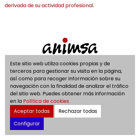
derivada de su actividad profesional.
Este sitio web utiliza cookies propias y de
Avenida del Ejército, 2 planta 8, 31002 Pamplona
terceros para gestionar su visita en la página,
(Navarra)
así como para recoger información sobre su
948 420 800
animsa@animsa.es
navegación con la finalidad de analizar el tráfico
del sitio web. Puedes obtener más información
Aviso Legal
en la
Política de cookies
Accesibilidad
Aceptar todas
Rechazar todas
Política de Cookies
Política de privacidad
Configurar