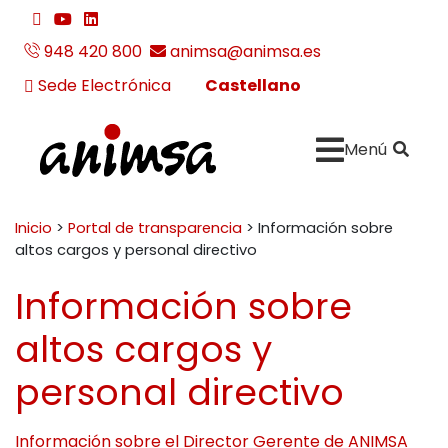
Ir al contenido
twitter
youtube
linkedin
team_viewer_download
948 420 800
animsa@animsa.es
Castellano
Sede Electrónica
Buscar:
" . __
Menú
ANIMSA
Inicio
>
Portal de transparencia
>
Información sobre
altos cargos y personal directivo
Información sobre
altos cargos y
personal directivo
Información sobre el Director Gerente de ANIMSA