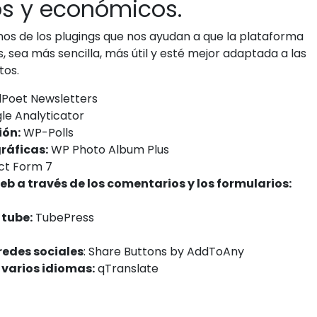
os y económicos.
os de los plugings que nos ayudan a que la plataforma
sea más sencilla, más útil y esté mejor adaptada a las
tos.
lPoet Newsletters
e Analyticator
ión:
WP-Polls
ráficas:
WP Photo Album Plus
t Form 7
eb a través de los comentarios y los formularios:
 tube:
TubePress
redes sociales
: Share Buttons by AddToAny
 varios idiomas:
qTranslate