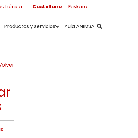
Castellano
Euskara
ectrónica
" . __( "Buscar",
Productos y servicios
Aula ANIMSA
Volver
ar
s
as