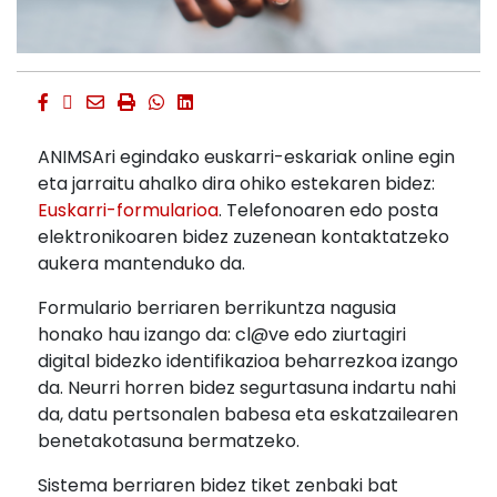
Facebook
Twitter
Email
Imprimir
Whatsapp
Whatsapp
ANIMSAri egindako euskarri-eskariak online egin
eta jarraitu ahalko dira ohiko estekaren bidez:
Euskarri-formularioa
. Telefonoaren edo posta
elektronikoaren bidez zuzenean kontaktatzeko
aukera mantenduko da.
Formulario berriaren berrikuntza nagusia
honako hau izango da: cl@ve edo ziurtagiri
digital bidezko identifikazioa beharrezkoa izango
da. Neurri horren bidez segurtasuna indartu nahi
da, datu pertsonalen babesa eta eskatzailearen
benetakotasuna bermatzeko.
Sistema berriaren bidez tiket zenbaki bat