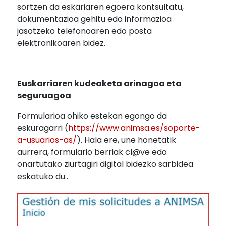
sortzen da eskariaren egoera kontsultatu,
dokumentazioa gehitu edo informazioa
jasotzeko telefonoaren edo posta
elektronikoaren bidez.
Euskarriaren kudeaketa arinagoa eta
seguruagoa
Formularioa ohiko estekan egongo da
eskuragarri (
https://www.animsa.es/soporte-
a-usuarios-as/
). Hala ere, une honetatik
aurrera, formulario berriak cl@ve edo
onartutako ziurtagiri digital bidezko sarbidea
eskatuko du..