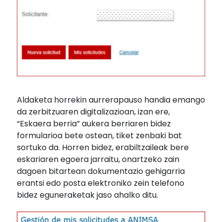
Aldaketa horrekin aurrerapauso handia emango
da zerbitzuaren digitalizazioan, izan ere,
“Eskaera berria” aukera berriaren bidez
formularioa bete ostean, tiket zenbaki bat
sortuko da. Horren bidez, erabiltzaileak bere
eskariaren egoera jarraitu, onartzeko zain
dagoen bitartean dokumentazio gehigarria
erantsi edo posta elektroniko zein telefono
bidez eguneraketak jaso ahalko ditu.