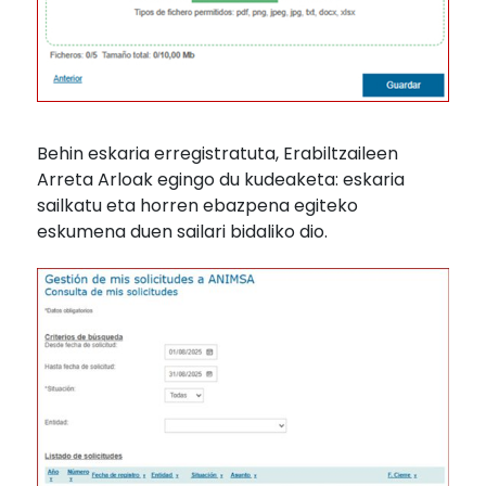
Behin eskaria erregistratuta, Erabiltzaileen
Arreta Arloak egingo du kudeaketa: eskaria
sailkatu eta horren ebazpena egiteko
eskumena duen sailari bidaliko dio.