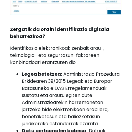
Zergatik da orain identifikazio digitala
beharrezkoa?
Identifikazio elektronikoak zenbait arau-,
teknologia- eta segurtasun-faktoreen
konbinazioari erantzuten dio.
Legea betetzea:
Administrazio Prozedura
Erkidearen 39/2015 Legeak eta Europar
Batasuneko eIDAS Erregelamenduak
sustatu eta arautu egiten dute
Administrazioarekin harremanetan
jartzeko bide elektronikoen erabilera,
benetakotasun eta baliozkotasun
juridikorako estandarrak ezarrita.
Datu pertsonalen babesa:
Datuak