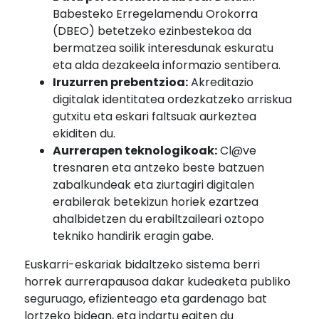
Babesteko Erregelamendu Orokorra
(DBEO) betetzeko ezinbestekoa da
bermatzea soilik interesdunak eskuratu
eta alda dezakeela informazio sentibera.
Iruzurren prebentzioa:
Akreditazio
digitalak identitatea ordezkatzeko arriskua
gutxitu eta eskari faltsuak aurkeztea
ekiditen du.
Aurrerapen teknologikoak:
Cl@ve
tresnaren eta antzeko beste batzuen
zabalkundeak eta ziurtagiri digitalen
erabilerak betekizun horiek ezartzea
ahalbidetzen du erabiltzaileari oztopo
tekniko handirik eragin gabe.
Euskarri-eskariak bidaltzeko sistema berri
horrek aurrerapausoa dakar kudeaketa publiko
seguruago, efizienteago eta gardenago bat
lortzeko bidean, eta indartu egiten du