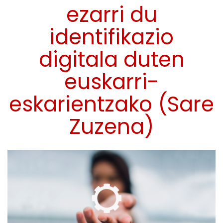
ezarri du
identifikazio
digitala duten
euskarri-
eskarientzako (Sare
Zuzena)