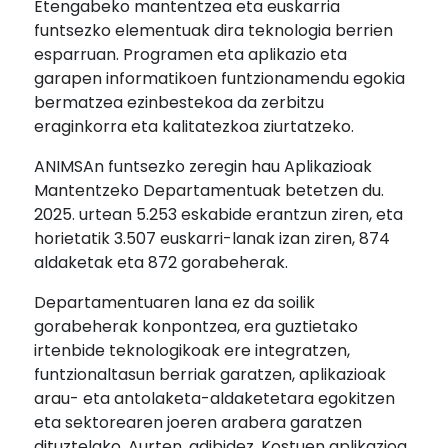
Etengabeko mantentzea eta euskarria
funtsezko elementuak dira teknologia berrien
esparruan. Programen eta aplikazio eta
garapen informatikoen funtzionamendu egokia
bermatzea ezinbestekoa da zerbitzu
eraginkorra eta kalitatezkoa ziurtatzeko.
ANIMSAn funtsezko zeregin hau Aplikazioak
Mantentzeko Departamentuak betetzen du.
2025. urtean 5.253 eskabide erantzun ziren, eta
horietatik 3.507 euskarri-lanak izan ziren, 874
aldaketak eta 872 gorabeherak.
Departamentuaren lana ez da soilik
gorabeherak konpontzea, era guztietako
irtenbide teknologikoak ere integratzen,
funtzionaltasun berriak garatzen, aplikazioak
arau- eta antolaketa-aldaketetara egokitzen
eta sektorearen joeren arabera garatzen
dituztelako. Aurten, adibidez, Kostuen aplikazioa