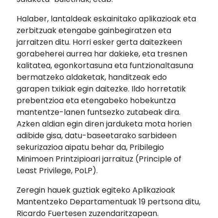
Halaber, lantaldeak eskainitako aplikazioak eta
zerbitzuak etengabe gainbegiratzen eta
jarraitzen ditu. Horri esker gerta daitezkeen
gorabeherei aurrea har dakieke, eta tresnen
kalitatea, egonkortasuna eta funtzionaltasuna
bermatzeko aldaketak, handitzeak edo
garapen txikiak egin daitezke. Ildo horretatik
prebentzioa eta etengabeko hobekuntza
mantentze-lanen funtsezko zutabeak dira.
Azken aldian egin diren jarduketa mota horien
adibide gisa, datu-baseetarako sarbideen
sekurizazioa aipatu behar da, Pribilegio
Minimoen Printzipioari jarraituz (Principle of
Least Privilege, PoLP).
Zeregin hauek guztiak egiteko Aplikazioak
Mantentzeko Departamentuak 19 pertsona ditu,
Ricardo Fuertesen zuzendaritzapean.