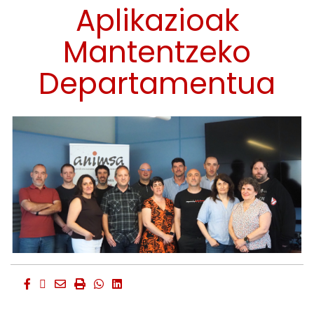
Aplikazioak
Mantentzeko
Departamentua
Facebook
Twitter
Email
Imprimir
Whatsapp
Whatsapp