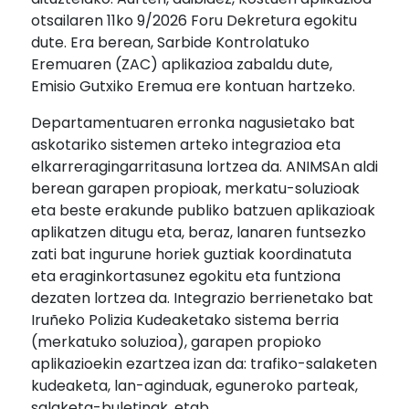
otsailaren 11ko 9/2026 Foru Dekretura egokitu
dute. Era berean, Sarbide Kontrolatuko
Eremuaren (ZAC) aplikazioa zabaldu dute,
Emisio Gutxiko Eremua ere kontuan hartzeko.
Departamentuaren erronka nagusietako bat
askotariko sistemen arteko integrazioa eta
elkarreragingarritasuna lortzea da. ANIMSAn aldi
berean garapen propioak, merkatu-soluzioak
eta beste erakunde publiko batzuen aplikazioak
aplikatzen ditugu eta, beraz, lanaren funtsezko
zati bat ingurune horiek guztiak koordinatuta
eta eraginkortasunez egokitu eta funtziona
dezaten lortzea da. Integrazio berrienetako bat
Iruñeko Polizia Kudeaketako sistema berria
(merkatuko soluzioa), garapen propioko
aplikazioekin ezartzea izan da: trafiko-salaketen
kudeaketa, lan-aginduak, eguneroko parteak,
salaketa-buletinak, etab.