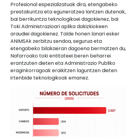
Profesional espezializatuak dira, etengabeko
prestakuntza eta eguneratzea lantzen dutenak,
bai berrikuntza teknologikoei dagokienez, bai
Toki Administrazioari aplika dakizkiokeen
araudiei dagokienez. Talde honen lanari esker
ANIMSAk zerbitzu sendoa, segurua eta
etengabeko bilakaeran dagoena bermatzen du,
Nafarroako toki entitateei beren beharrei
erantzuten dieten eta Administrazio Publiko
eraginkorragoak eraikitzen laguntzen dieten
irtenbide teknologikoak emanez.