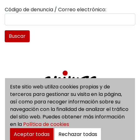
Código de denuncia / Correo electrónico:
Este sitio web utiliza cookies propias y de
terceros para gestionar su visita en la página,
Avenida del Ejército, 2 planta 8, 31002 Pamplona
así como para recoger información sobre su
(Navarra)
navegación con la finalidad de analizar el tráfico
948 420 800
del sitio web. Puedes obtener más información
animsa@animsa.es
en la
Política de cookies
Aviso Legal
Aceptar todas
Rechazar todas
Accesibilidad