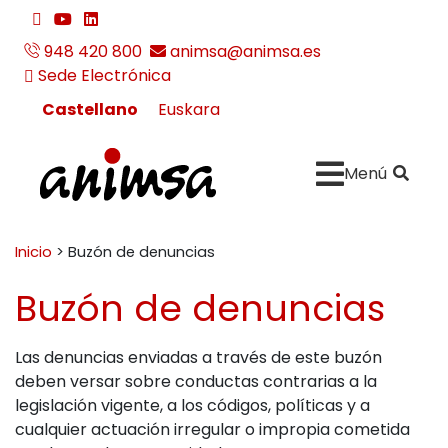
Ir al contenido
twitter
youtube
linkedin
team_viewer_download
948 420 800
animsa@animsa.es
Sede Electrónica
Castellano
Euskara
Buscar:
" . __
Menú
ANIMSA
Inicio
>
Buzón de denuncias
Buzón de denuncias
Las denuncias enviadas a través de este buzón
deben versar sobre conductas contrarias a la
legislación vigente, a los códigos, políticas y a
cualquier actuación irregular o impropia cometida