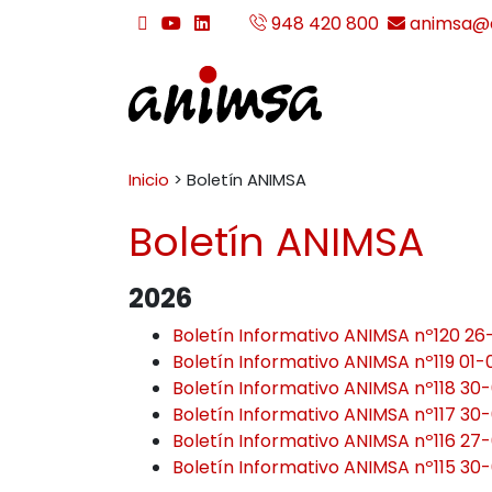
Ir al contenido
948 420 800
animsa@a
twitter
youtube
linkedin
team_viewer_download
Buscar:
ANIMSA
Inicio
>
Boletín ANIMSA
Boletín ANIMSA
2026
Boletín Informativo ANIMSA nº120 2
Boletín Informativo ANIMSA nº119 01
Boletín Informativo ANIMSA nº118 3
Boletín Informativo ANIMSA nº117 30
Boletín Informativo ANIMSA nº116 27
Boletín Informativo ANIMSA nº115 30