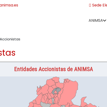
nimsa.es
Sede El
ANIMSA
Accionistas
stas