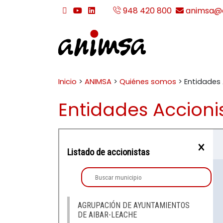
Ir al contenido
948 420 800
animsa@a
twitter
youtube
linkedin
team_viewer_download
Buscar:
ANIMSA
Inicio
>
ANIMSA
>
Quiénes somos
>
Entidades 
Entidades Accioni