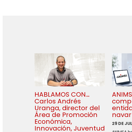
HABLAMOS CON…
ANIMSA
Carlos Andrés
compr
Uranga, director del
entid
Área de Promoción
navar
Económica,
29 DE JU
Innovación, Juventud
ANIMSA h