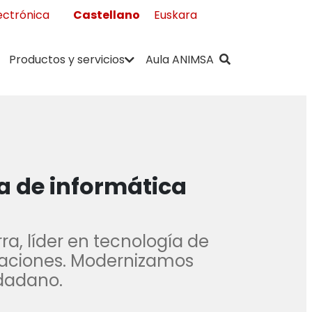
Castellano
Euskara
ectrónica
" . __( "Buscar",
Productos y servicios
Aula ANIMSA
a de informática
a, líder en tecnología de
caciones. Modernizamos
udadano.